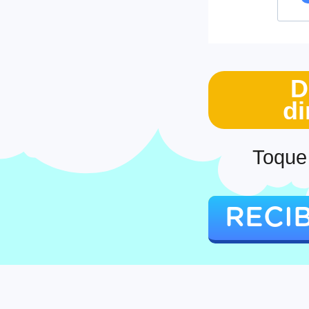
D
di
Toque 
RECI