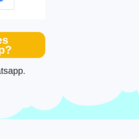
es
pp?
atsapp.