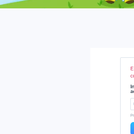
E
c
I
a
Pr