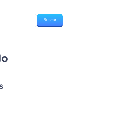
Buscar
do
s