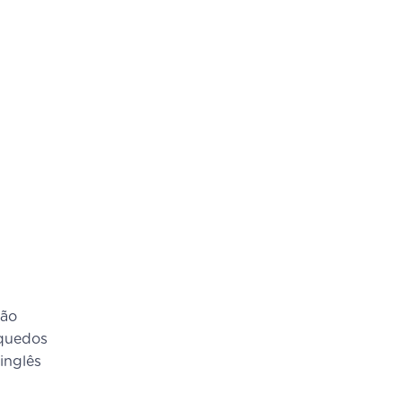
tão
nquedos
inglês