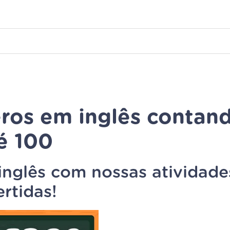
ros em inglês contan
é 100
nglês com nossas atividade
ertidas!