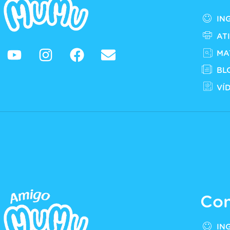
IN
AT
MA
BL
VÍ
Con
IN