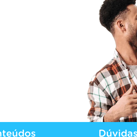
nteúdos
Dúvida