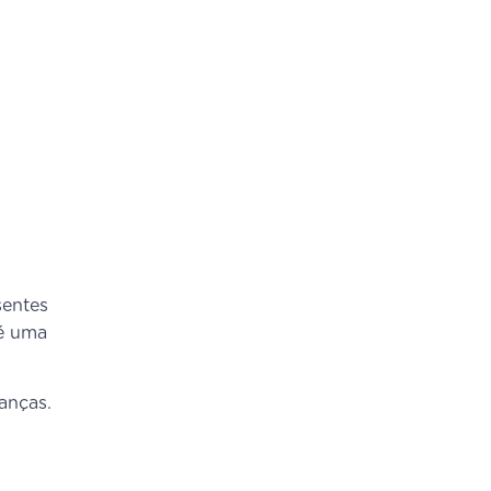
sentes
 é uma
anças.