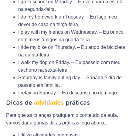
I go to school on Monday. – Eu vou para a escola
na segunda-feira.
I do my homework on Tuesday. – Eu faço meu
dever de casa na terça-feira.
I play with my friends on Wednesday. – Eu brinco
com meus amigos na quarta-feira.
I ride my bike on Thursday. – Eu ando de bicicleta
na quinta-feira.
I walk my dog on Friday. – Eu passeio com meu
cachorro na sexta-feira.
Saturday is family outing day. – Sábado é dia de
passeio em família.
I relax on Sunday. – Eu descanso no domingo.
atividades
Dicas de
práticas
Para que as crianças pratiquem o conteúdo da aula,
vamos dar algumas dicas práticas logo abaixo.
Utilize atividades impressas: